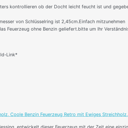
fters kontrollieren ob der Docht leicht feucht ist und gege
messer von Schlüsselring ist 2,45cm.Einfach mitzunehmen
 Feuerzeug ohne Benzin geliefert.bitte um Ihr Verständnis.D
ild-Link*
olz, Coole Benzin Feuerzeug Retro mit Ewiges Streichholz, M
sing, entwickelt dieser Feuerzeug mit der Zeit eine einziga