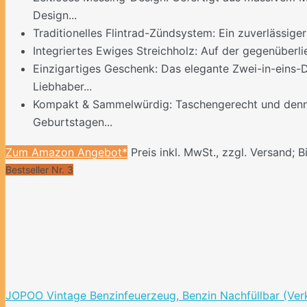
Design...
Traditionelles Flintrad-Zündsystem: Ein zuverlässige
Integriertes Ewiges Streichholz: Auf der gegenüberl
Einzigartiges Geschenk: Das elegante Zwei-in-eins
Liebhaber...
Kompakt & Sammelwürdig: Taschengerecht und dennoc
Geburtstagen...
Zum Amazon Angebot*
Preis inkl. MwSt., zzgl. Versand; B
Bestseller Nr. 3
JOPOO Vintage Benzinfeuerzeug, Benzin Nachfüllbar (Ver