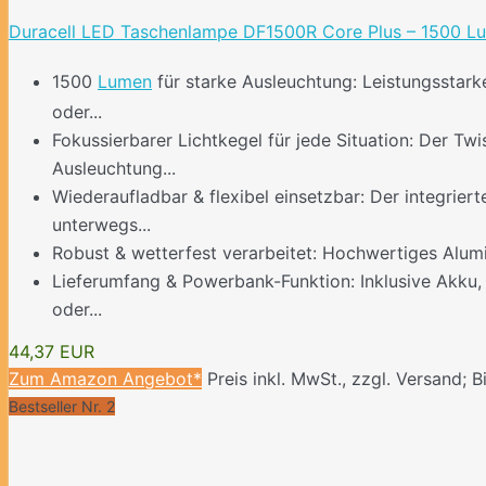
Duracell LED Taschenlampe DF1500R Core Plus – 1500 Lume
1500
Lumen
für starke Ausleuchtung: Leistungsstarke
oder...
Fokussierbarer Lichtkegel für jede Situation: Der Tw
Ausleuchtung...
Wiederaufladbar & flexibel einsetzbar: Der integrier
unterwegs...
Robust & wetterfest verarbeitet: Hochwertiges Alumi
Lieferumfang & Powerbank-Funktion: Inklusive Akku,
oder...
44,37 EUR
Zum Amazon Angebot*
Preis inkl. MwSt., zzgl. Versand; B
Bestseller Nr. 2