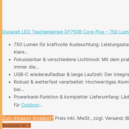
Duracell LED Taschenlampe DF750R Core Plus – 750 Lumen,
750 Lumen für kraftvolle Ausleuchtung: Leistungsst
klare...
Fokussierbar & verschiedene Lichtmodi: Mit dem prak
immer die...
USB-C wiederaufladbar & lange Laufzeit: Der integri
Robust & wetterfest verarbeitet: Hochwertiges Alumi
bei...
Powerbank-Funktion & kompletter Lieferumfang: Läd
für
Outdoor
...
Zum Amazon Angebot*
Preis inkl. MwSt., zzgl. Versand; B
Bestseller Nr. 3