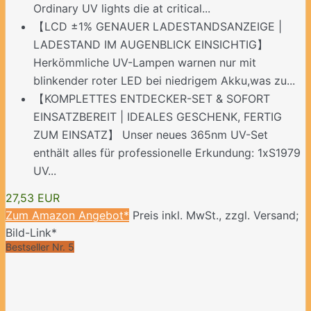
Ordinary UV lights die at critical...
【LCD ±1% GENAUER LADESTANDSANZEIGE |
LADESTAND IM AUGENBLICK EINSICHTIG】
Herkömmliche UV-Lampen warnen nur mit
blinkender roter LED bei niedrigem Akku,was zu...
【KOMPLETTES ENTDECKER-SET & SOFORT
EINSATZBEREIT | IDEALES GESCHENK, FERTIG
ZUM EINSATZ】 Unser neues 365nm UV-Set
enthält alles für professionelle Erkundung: 1xS1979
UV...
27,53 EUR
Zum Amazon Angebot*
Preis inkl. MwSt., zzgl. Versand;
Bild-Link*
Bestseller Nr. 5