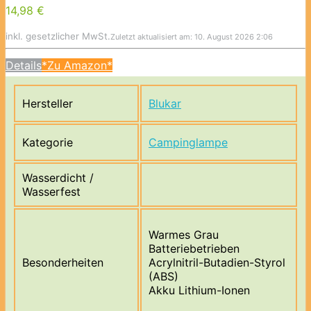
14,98 €
inkl. gesetzlicher MwSt.
Zuletzt aktualisiert am: 10. August 2026 2:06
Details
*Zu Amazon*
Hersteller
Blukar
Kategorie
Campinglampe
Wasserdicht /
Wasserfest
Warmes Grau
Batteriebetrieben
Besonderheiten
Acrylnitril-Butadien-Styrol
(ABS)
Akku Lithium-Ionen